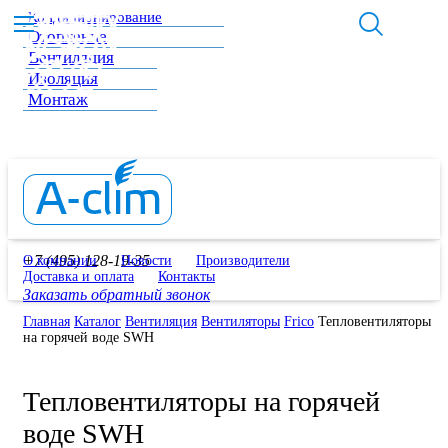
Кондиционирование
Отопление
Вентиляция
Изоляция
Монтаж
+7 (495) 128-19-35
О компании
Новости
Производители
Доставка и оплата
Контакты
Заказать обратный звонок
Главная
Каталог
Вентиляция
Вентиляторы
Frico
Тепловентиляторы
на горячей воде SWH
Тепловентиляторы на горячей
воде SWH