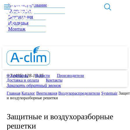
Кондиционирование
Отопление
Вентиляция
Изоляция
Монтаж
+7 (495) 128-19-35
О компании
Новости
Производители
Доставка и оплата
Контакты
Заказать обратный звонок
Главная
Каталог
Вентиляция
Воздухораспределители
Systemair
Защит
и воздухоразборные решетки
Защитные и воздухоразборные
решетки