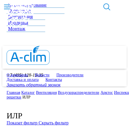
Кондиционирование
Отопление
Вентиляция
Изоляция
Монтаж
+7 (495) 128-19-35
О компании
Новости
Производители
Доставка и оплата
Контакты
Заказать обратный звонок
Главная
Каталог
Вентиляция
Воздухораспределители
Арктос
Инспек
решетки
ИЛР
ИЛР
Показат фильтр
Скрыть фильтр