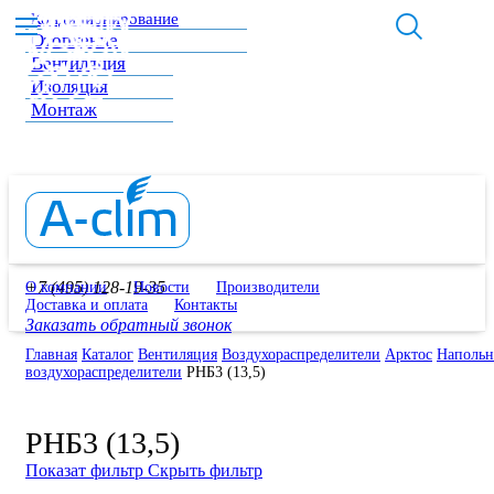
Кондиционирование
Отопление
Вентиляция
Изоляция
Монтаж
+7 (495) 128-19-35
О компании
Новости
Производители
Доставка и оплата
Контакты
Заказать обратный звонок
Главная
Каталог
Вентиляция
Воздухораспределители
Арктос
Наполь
воздухораспределители
РНБ3 (13,5)
РНБ3 (13,5)
Показат фильтр
Скрыть фильтр