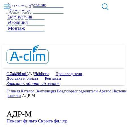
Кондиционирование
Отопление
Вентиляция
Изоляция
Монтаж
+7 (495) 128-19-35
О компании
Новости
Производители
Доставка и оплата
Контакты
Заказать обратный звонок
Главная
Каталог
Вентиляция
Воздухораспределители
Арктос
Настенн
решетки
АДР-М
АДР-М
Показат фильтр
Скрыть фильтр