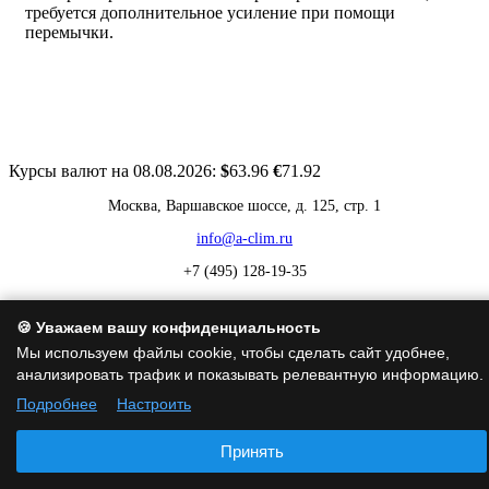
требуется дополнительное усиление при помощи
перемычки.
Курсы валют на 08.08.2026:
$
63.96
€
71.92
Москва, Варшавское шоссе, д. 125, стр. 1
info@a-clim.ru
+7 (495) 128-19-35
🍪 Уважаем вашу конфиденциальность
Политика обработки персональных данных
|
Политика
использования cookie
|
Согласие на обработку персональных
Мы используем файлы cookie, чтобы сделать сайт удобнее,
данных
анализировать трафик и показывать релевантную информацию.
Подробнее
Настроить
Принять