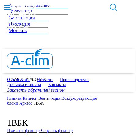
Кондиционирование
Отопление
Вентиляция
Изоляция
Монтаж
+7 (495) 128-19-35
О компании
Новости
Производители
Доставка и оплата
Контакты
Заказать обратный звонок
Главная
Каталог
Вентиляция
Воздухораздающие
блоки
Арктос
1ВБК
1ВБК
Показат фильтр
Скрыть фильтр