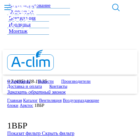
Кондиционирование
Отопление
Вентиляция
Изоляция
Монтаж
+7 (495) 128-19-35
О компании
Новости
Производители
Доставка и оплата
Контакты
Заказать обратный звонок
Главная
Каталог
Вентиляция
Воздухораздающие
блоки
Арктос
1ВБР
1ВБР
Показат фильтр
Скрыть фильтр