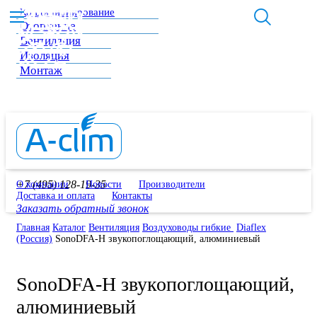
Кондиционирование
Отопление
Вентиляция
Изоляция
Монтаж
+7 (495) 128-19-35
О компании
Новости
Производители
Доставка и оплата
Контакты
Заказать обратный звонок
Главная
Каталог
Вентиляция
Воздуховоды гибкие
Diaflex
(Россия)
SonoDFA-H звукопоглощающий, алюминиевый
SonoDFA-H звукопоглощающий,
алюминиевый