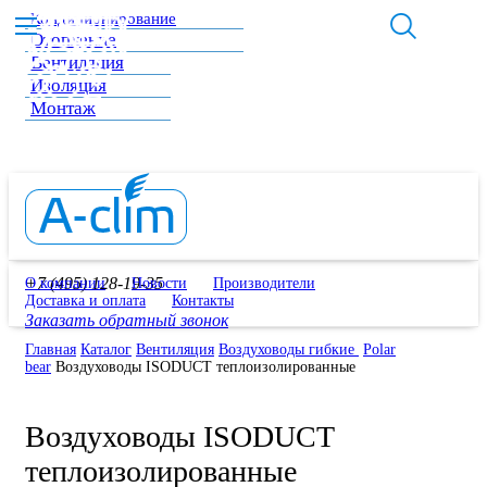
Кондиционирование
Отопление
Вентиляция
Изоляция
Монтаж
+7 (495) 128-19-35
О компании
Новости
Производители
Доставка и оплата
Контакты
Заказать обратный звонок
Главная
Каталог
Вентиляция
Воздуховоды гибкие
Polar
bear
Воздуховоды ISODUCT теплоизолированные
Воздуховоды ISODUCT
теплоизолированные