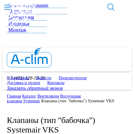
Кондиционирование
Отопление
Вентиляция
Изоляция
Монтаж
+7 (495) 128-19-35
О компании
Новости
Производители
Доставка и оплата
Контакты
Заказать обратный звонок
Главная
Каталог
Вентиляция
Воздушные
клапаны
Systemair
Клапаны (тип "бабочка") Systemair VKS
Клапаны (тип "бабочка")
Systemair VKS