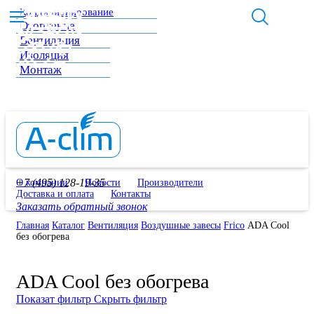
Кондиционирование
Отопление
Вентиляция
Изоляция
Монтаж
+7 (495) 128-19-35
О компании
Новости
Производители
Доставка и оплата
Контакты
Заказать обратный звонок
Главная
Каталог
Вентиляция
Воздушные завесы
Frico
ADA Cool
без обогрева
ADA Cool без обогрева
Показат фильтр
Скрыть фильтр