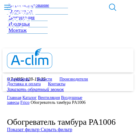
Кондиционирование
Отопление
Вентиляция
Изоляция
Монтаж
+7 (495) 128-19-35
О компании
Новости
Производители
Доставка и оплата
Контакты
Заказать обратный звонок
Главная
Каталог
Вентиляция
Воздушные
завесы
Frico
Обогреватель тамбура PA1006
Обогреватель тамбура PA1006
Показат фильтр
Скрыть фильтр