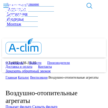
Кондиционирование
Отопление
Вентиляция
Изоляция
Монтаж
+7 (495) 128-19-35
О компании
Новости
Производители
Доставка и оплата
Контакты
Заказать обратный звонок
Главная
Каталог
Вентиляция
Воздушно-отопительные агрегаты
Воздушно-отопительные
агрегаты
Показат фильтр
Скрыть фильтр