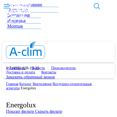
Кондиционирование
Отопление
Вентиляция
Изоляция
Монтаж
+7 (495) 128-19-35
О компании
Новости
Производители
Доставка и оплата
Контакты
Заказать обратный звонок
Главная
Каталог
Вентиляция
Воздушно-отопительные
агрегаты
Energolux
Energolux
Показат фильтр
Скрыть фильтр