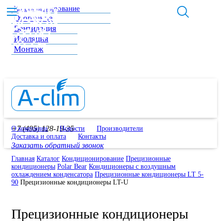
Кондиционирование
Отопление
Вентиляция
Изоляция
Монтаж
+7 (495) 128-19-35
О компании
Новости
Производители
Доставка и оплата
Контакты
Заказать обратный звонок
Главная
Каталог
Кондиционирование
Прецизионные
кондиционеры
Polar Bear
Кондиционеры с воздушным
охлаждением конденсатора
Прецизионные кондиционеры LT 5-
90
Прецизионные кондиционеры LT-U
Прецизионные кондиционеры