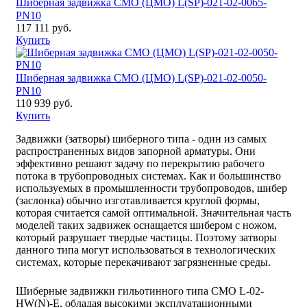
Шиберная задвижка CМО (ЦМО) L(SP)-021-02-0065-
PN10
117 111 руб.
Купить
Шиберная задвижка CМО (ЦМО) L(SP)-021-02-0050-
PN10
110 939 руб.
Купить
Задвижки (затворы) шиберного типа - один из самых
распространенных видов запорной арматуры. Они
эффективно решают задачу по перекрытию рабочего
потока в трубопроводных системах. Как и большинство
используемых в промышленности трубопроводов, шибер
(заслонка) обычно изготавливается круглой формы,
которая считается самой оптимальной. Значительная часть
моделей таких задвижек оснащается шибером с ножом,
который разрушает твердые частицы. Поэтому затворы
данного типа могут использоваться в технологических
системах, которые перекачивают загрязненные среды.
Шиберные задвижки гильотинного типа СМО L-02-
HW(N)-E, обладая высокими эксплуатационными