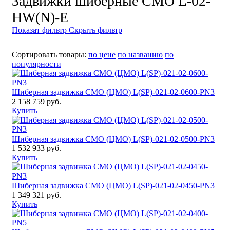
Задвижки шиберные СМО L-02-
HW(N)-E
Показат фильтр
Скрыть фильтр
Сортировать товары:
по цене
по названию
по
популярности
Шиберная задвижка CМО (ЦМО) L(SP)-021-02-0600-PN3
2 158 759 руб.
Купить
Шиберная задвижка CМО (ЦМО) L(SP)-021-02-0500-PN3
1 532 933 руб.
Купить
Шиберная задвижка CМО (ЦМО) L(SP)-021-02-0450-PN3
1 349 321 руб.
Купить