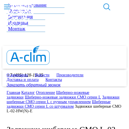
Кондиционирование
Отопление
Вентиляция
Изоляция
Монтаж
+7 (495) 128-19-35
О компании
Новости
Производители
Доставка и оплата
Контакты
Заказать обратный звонок
Главная
Каталог
Отопление
Шиберно-ножевые
задвижки
Шиберно-ножевые задвижки СМО серии L
Задвижки
шиберные CMO серии L с ручным управлением
Шиберные
задвижки СМО серии L со штурвалом
Задвижки шиберные СМО
L-02-HW(N)-E