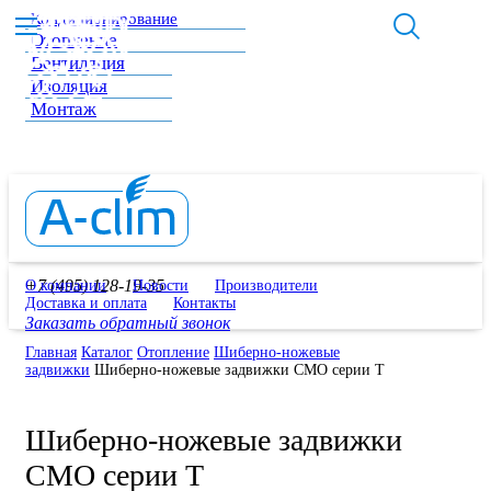
Кондиционирование
Отопление
Вентиляция
Изоляция
Монтаж
+7 (495) 128-19-35
О компании
Новости
Производители
Доставка и оплата
Контакты
Заказать обратный звонок
Главная
Каталог
Отопление
Шиберно-ножевые
задвижки
Шиберно-ножевые задвижки CMO серии Т
Шиберно-ножевые задвижки
CMO серии Т