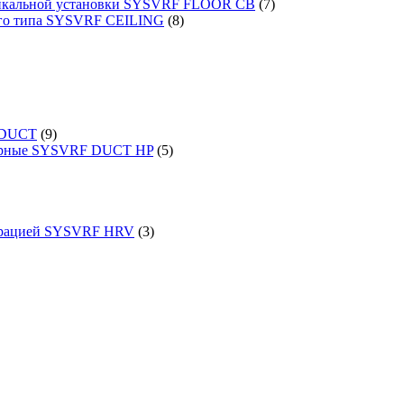
ртикальной установки SYSVRF FLOOR CB
(7)
ого типа SYSVRF CEILING
(8)
 DUCT
(9)
порные SYSVRF DUCT HP
(5)
перацией SYSVRF HRV
(3)