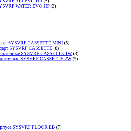
 SYSVRF AIR EVO HR
(5)
 SYSVRF WATER EVO HP
(3)
омпакт SYSVRF CASSETTE MINI
(5)
тандарт SYSVRF CASSETTE
(8)
днопоточные SYSVRF CASSETTE 1W
(3)
вухпоточные SYSVRF CASSETTE 2W
(5)
 корпусе SYSVRF FLOOR EB
(7)