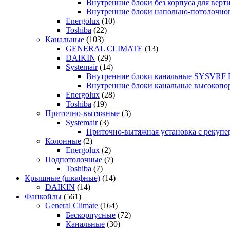
Внутренние блоки без корпуса для ве
Внутренние блоки напольно-потолочн
Energolux
(10)
Toshiba
(22)
Канальные
(103)
GENERAL CLIMATE
(13)
DAIKIN
(29)
Systemair
(14)
Внутренние блоки канальные SYSVRF
Внутренние блоки канальные высоко
Energolux
(28)
Toshiba
(19)
Приточно-вытяжные
(3)
Systemair
(3)
Приточно-вытяжная установка с реку
Колонные
(2)
Energolux
(2)
Подпотолочные
(7)
Toshiba
(7)
Крышные (шкафные)
(14)
DAIKIN
(14)
Фанкойлы
(561)
General Climate
(164)
Бескорпусные
(72)
Канальные
(30)