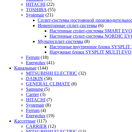
HITACHI
(22)
TOSHIBA
(55)
Systemair
(21)
Сплит-системы постоянной производительно
Инверторные сплит-системы
(6)
Настенные сплит-системы SMART EVO
Настенные сплит-системы NORDIC EV
Мультисплит-системы
(8)
Настенные внутренние блоки SYSPLIT 
Наружные блоки SYSPLIT MULTI EVO
Ferrum
(18)
Energolux
(41)
Канальные
(144)
MITSUBISHI ELECTRIC
(32)
DAIKIN
(58)
GENERAL CLIMATE
(8)
Samsung
(5)
Carrier
(3)
HITACHI
(7)
Systemair
(8)
Ferrum
(4)
Energolux
(19)
Кассетные
(117)
CARRIER
(12)
MITSUBISHI ELECTRIC
(13)