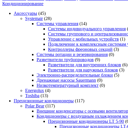
Кондиционирование
Аксессуары
(45)
Systemair
(28)
Системы управления
(14)
Системы индивидуального управления
Системы группового и централизованно
Управление с мобильных устройств
(1)
Подключение к комплексным системам 
Контроллеры фреоновых секций
(3)
Системы ротации и резервирования
(0)
Разветвители трубопроводов
(9)
Разветвители для внутренних блоков
(6)
Разветвители для наружных блоков
(3)
Электронно-распределительные блоки
(5)
Дренажные насосы Sauermann
(0)
Низкотемпературный комплект
(0)
Energolux
(4)
Toshiba
(13)
Прецизионные кондиционеры
(117)
Polar Bear
(117)
Внешние конденсаторы с осевыми вентилято
Кондиционеры с воздушным охлаждением кон
Прецизионные кондиционеры LT 5-90
(
Прецизионные кондиционеры LT