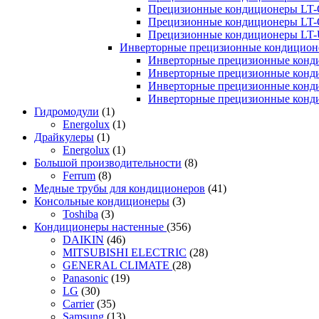
Прецизионные кондиционеры LT-
Прецизионные кондиционеры LT-
Прецизионные кондиционеры LT
Инверторные прецизионные кондиционе
Инверторные прецизионные конд
Инверторные прецизионные конд
Инверторные прецизионные конд
Инверторные прецизионные конд
Гидромодули
(1)
Energolux
(1)
Драйкулеры
(1)
Energolux
(1)
Большой производительности
(8)
Ferrum
(8)
Медные трубы для кондиционеров
(41)
Консольные кондиционеры
(3)
Toshiba
(3)
Кондиционеры настенные
(356)
DAIKIN
(46)
MITSUBISHI ELECTRIC
(28)
GENERAL CLIMATE
(28)
Panasonic
(19)
LG
(30)
Carrier
(35)
Samsung
(13)