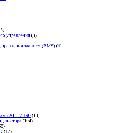
(3)
го управления
(3)
управления зданием (BMS)
(4)
рами ALT 7-190
(13)
денсатора
(104)
68)
-O
(17)