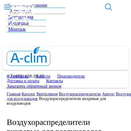
Кондиционирование
Отопление
Вентиляция
Изоляция
Монтаж
+7 (495) 128-19-35
О компании
Новости
Производители
Доставка и оплата
Контакты
Заказать обратный звонок
Главная
Каталог
Вентиляция
Воздухораспределители
Арктос
Воздухо
для воздуховодов
Воздухораспределители вихревые для
воздуховодов
Воздухораспределители