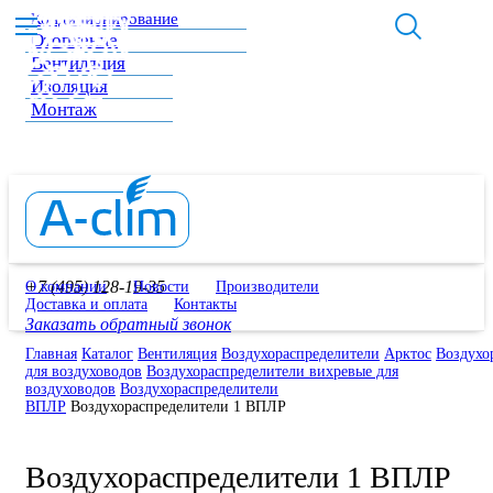
Кондиционирование
Отопление
Вентиляция
Изоляция
Монтаж
+7 (495) 128-19-35
О компании
Новости
Производители
Доставка и оплата
Контакты
Заказать обратный звонок
Главная
Каталог
Вентиляция
Воздухораспределители
Арктос
Воздухо
для воздуховодов
Воздухораспределители вихревые для
воздуховодов
Воздухораспределители
ВПЛР
Воздухораспределители 1 ВПЛР
Воздухораспределители 1 ВПЛР