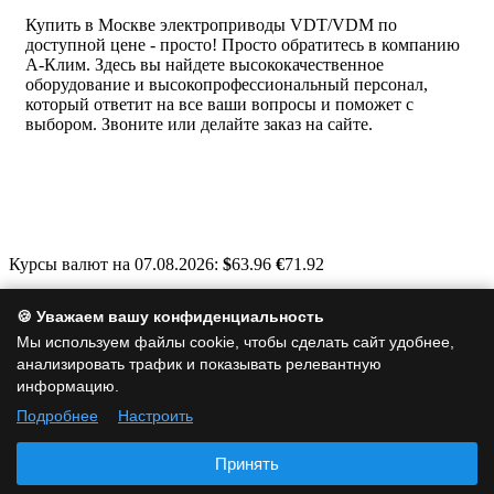
Купить в Москве электроприводы VDT/VDM по
доступной цене - просто! Просто обратитесь в компанию
А-Клим. Здесь вы найдете высококачественное
оборудование и высокопрофессиональный персонал,
который ответит на все ваши вопросы и поможет с
выбором. Звоните или делайте заказ на сайте.
Курсы валют на 07.08.2026:
$
63.96
€
71.92
Москва, Варшавское шоссе, д. 125, стр. 1
🍪 Уважаем вашу конфиденциальность
info@a-clim.ru
Мы используем файлы cookie, чтобы сделать сайт удобнее,
анализировать трафик и показывать релевантную
+7 (495) 128-19-35
информацию.
Подробнее
Настроить
Политика обработки персональных данных
|
Политика
использования cookie
|
Согласие на обработку персональных
Принять
данных