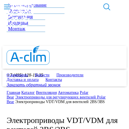
Кондиционирование
Отопление
Вентиляция
Изоляция
Монтаж
+7 (495) 128-19-35
О компании
Новости
Производители
Доставка и оплата
Контакты
Заказать обратный звонок
Главная
Каталог
Вентиляция
Автоматика
Polar
Bear
Электроприводы для регулирующих вентилей Polar
Bear
Электроприводы VDT/VDM для вентилей 2BS/3BS
Электроприводы VDT/VDM для