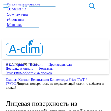
Кондиционирование
Отопление
Вентиляция
Изоляция
Монтаж
+7 (495) 128-19-35
О компании
Новости
Производители
Доставка и оплата
Контакты
Заказать обратный звонок
Главная
Каталог
Вентиляция
Конвекторы
Frico
TWT /
TWTC
Лицевая поверхность из нержавеющей стали, с кабелем и
вилкой
Лицевая поверхность из