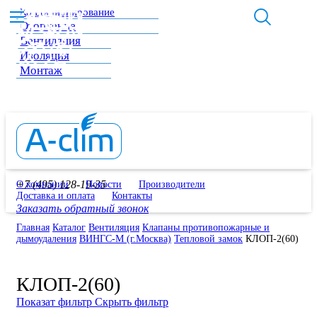
Кондиционирование
Отопление
Вентиляция
Изоляция
Монтаж
+7 (495) 128-19-35
О компании
Новости
Производители
Доставка и оплата
Контакты
Заказать обратный звонок
Главная
Каталог
Вентиляция
Клапаны противопожарные и
дымоудаления
ВИНГС-М (г.Москва)
Тепловой замок
КЛОП-2(60)
КЛОП-2(60)
Показат фильтр
Скрыть фильтр